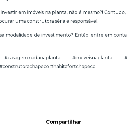
 investir em imóveis na planta, não é mesmo?! Contudo,
ocurar uma construtora séria e responsável.
ssa modalidade de investimento? Então, entre em con
 #casageminadanaplanta #imoveisnaplanta #van
#construtorachapeco #habitafortchapeco
Compartilhar