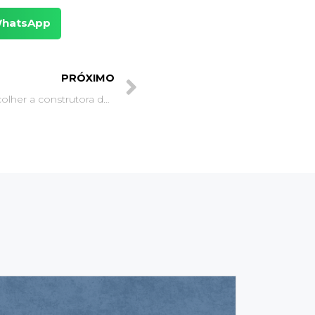
hatsApp
PRÓXIMO
O que considerar na hora de escolher a construtora de seu novo lar?