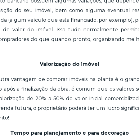
nto bancário possuem algumas variações, que depende
uisição do seu imóvel, bem como alguma eventual re
 (algum veículo que está financiado, por exemplo), p
do valor do imóvel. Isso tudo normalmente permit
 compradores do que quando pronto, organizando melh
Valorização do imóvel
utra vantagem de comprar imóveis na planta é o grand
 após a finalização da obra, é comum que os valores se
rização de 20% a 50% do valor inicial comercializ
venda futura, o proprietário poderá ter um lucro signifi
nto!
Tempo para planejamento e para decoração