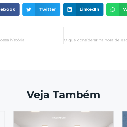
cebook
Twitter
LinkedIn
W
ossa história
Veja Também